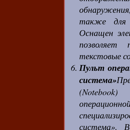
обнаружения
также для 
Оснащен эле
позволяет 
текстовые с
Пульт опера
система»
Пр
(Notebook
операцио
специализир
система». 