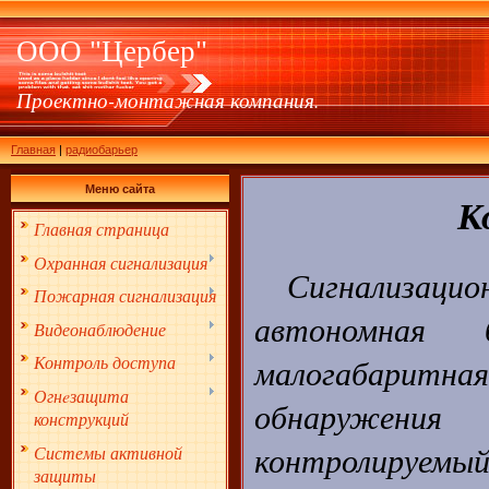
ООО "Цербер"
Проектно-монтажная компания.
Главная
|
радиобарьер
Меню сайта
К
Главная страница
Охранная сигнализация
Сигнализаци
Пожарная сигнализация
автономная б
Видеонаблюдение
малогабаритная
Контроль доступа
Огнeзащита
обнаружени
конструкций
контролируемый
Системы активной
защиты