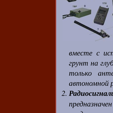
вместе с ис
грунт на глу
только ант
автономной р
Радиосигна
предназна