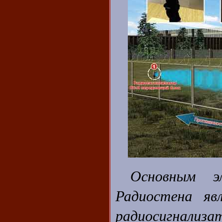
Основным эл
Радиостена явл
радиосигнализ