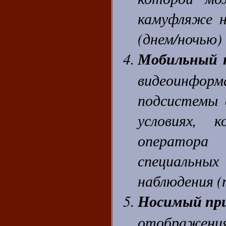
камуфляже н
(днем/ночью)
Мобильный 
видеоинфор
подсистемы 
условиях, 
оператора
специальных
наблюдения (т
Носимый пр
отображен