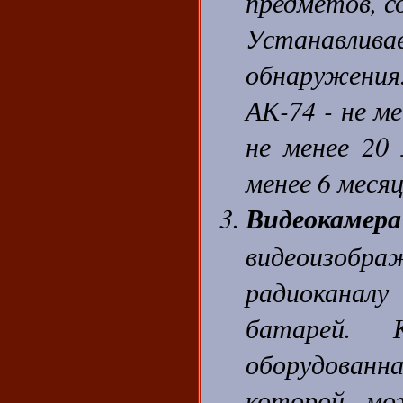
предметов, 
Устанавливае
обнаружени
АК-74 - не м
не менее 20
менее 6 месяц
Видеокаме
видеоизображ
радиоканал
батарей. К
оборудованна
которой мо