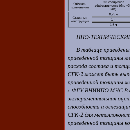
Огнезащитная
Область
эффективность (бпр.=3
применения
мм)
0,75 ч
Стальные
1 ч
конструкции
1,5 ч
ННО-ТЕХНИЧЕСКИЕ
В таблице приведены
приведенной толщины м
расхода состава и толщ
СГК-2 может быть выпол
приведенной толщины ме
с ФГУ ВНИИПО МЧС Росс
экспериментальная оце
способности и огнезащ
СГК-2 для металлоконст
приведенной толщины ко