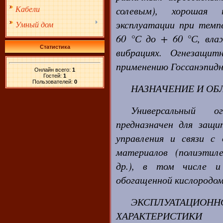
солевым), хорошая т
Кабели
эксплуатации при тем
Умный дом
60 °С до + 60 °С, вл
Статистика
вибрациях. Огнезащи
применению Госсанэпидн
Онлайн всего:
1
Гостей:
1
Пользователей:
0
НАЗНАЧЕНИЕ И ОБ
Универсальный 
предназначен для защ
управления и связи с
материалов (полиэтиле
др.), в том числе и
обогащенной кислородом 
ЭКСПЛУАТАЦИОНН
ХАРАКТЕРИСТИКИ