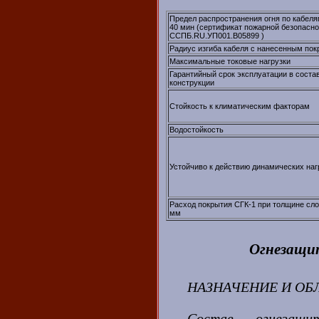
Предел распространения огня по кабеля
40 мин (сертификат пожарной безопасно
ССПБ.RU.УП001.В05899 )
Радиус изгиба кабеля с нанесенным по
Максимальные токовые нагрузки
Гарантийный срок эксплуатации в соста
конструкции
Стойкость к климатическим факторам
Водостойкость
Устойчиво к действию динамических наг
Расход покрытия СГК-1 при толщине слоя
мм
Огнезащи
НАЗНАЧЕНИЕ И ОБ
Состав огнезащи