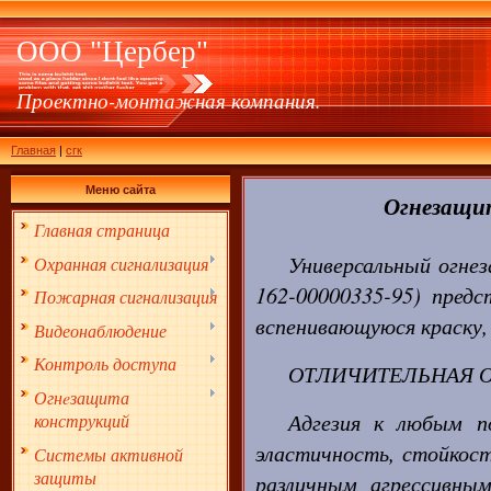
ООО "Цербер"
Проектно-монтажная компания.
Главная
|
сгк
Меню сайта
Огнезащи
Главная страница
Универсальный огне
Охранная сигнализация
162-00000335-95) пред
Пожарная сигнализация
вспенивающуюся краску,
Видеонаблюдение
Контроль доступа
ОТЛИЧИТЕЛЬНАЯ 
Огнeзащита
Адгезия к любым п
конструкций
эластичность, стойкост
Системы активной
защиты
различным агрессивны