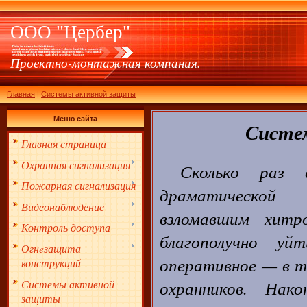
ООО "Цербер"
Проектно-монтажная компания.
Главная
|
Системы активной защиты
Меню сайта
Систе
Главная страница
Охранная сигнализация
Сколько раз 
Пожарная сигнализация
драматической 
Видеонаблюдение
взломавшим хитр
Контроль доступа
благополучно у
Огнeзащита
оперативное — в т
конструкций
охранников. Нак
Системы активной
защиты